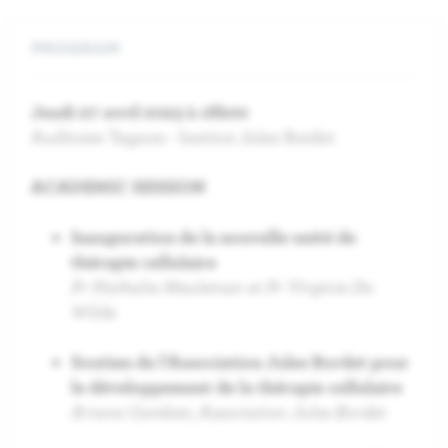
PROGRAM
Jeudi 27 avril 2023 à 18h00
Auditoire Tagnon - Institut Jules Bordet
ACADEMIC SESSION
Inauguration de la nouvelle unité de
thérapie cellulaire
Pr Nathalie Meuleman et Pr Virginie De
Wilde
Soutien de l'Association Jules Bordet pour
le développement de la thérapie cellulaire
Ariane Cambier, Association Jules Bordet