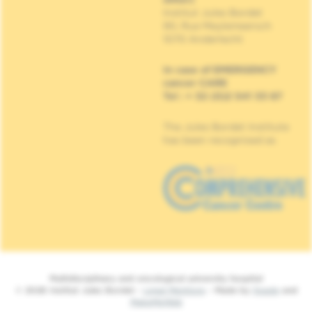
Institut Jules Bordet
90, Rue Meylemeersch
1070 Anderlecht
In case of EMERGENCY
cancer CARE
Tel : + 32 (0)2 541 33 87
The Jules Bordet Institute
has been recognised as
Multidisciplinary and oncological university hospital
© 2026 Institut Jules Bordet -
Legal Mentions
- Made by
Spade
and
MakeMeWeb