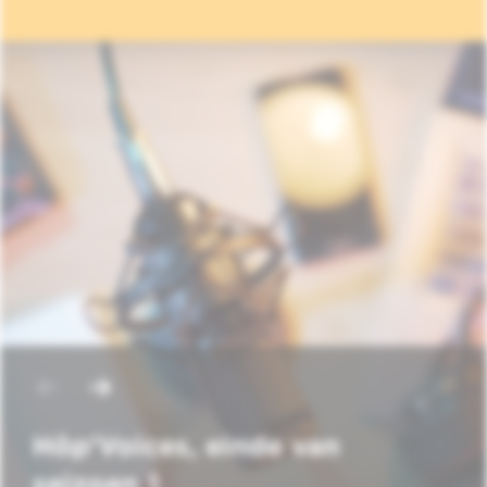
Hôp'Voices, einde van
seizoen 1