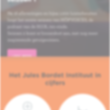
Na 16 afleveringen en bijna 1.000 luisterbeurten
loopt het eerste seizoen van HÔP'VOICES, de
podcast van de H.U.B., ten einde.
Seizoen 2 komt er binnenkort aan, met nog meer
inspirerende getuigenissen.
LEES MEER
Het Jules Bordet Instituut in
cijfers