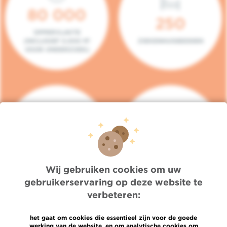
80 000
250
OPPERVLAKTE
(INCLUSIEF 5.000 M²
ZIEKENHUISBEDDEN
VOOR ONDERZOEK)
140
104
PLAATSEN IN HET
CONSULTATIEKAMERS
DAGZIEKENHUIS
Wij gebruiken cookies om uw
gebruikerservaring op deze website te
verbeteren:
het gaat om cookies die essentieel zijn voor de goede
werking van de website, en om analytische cookies om