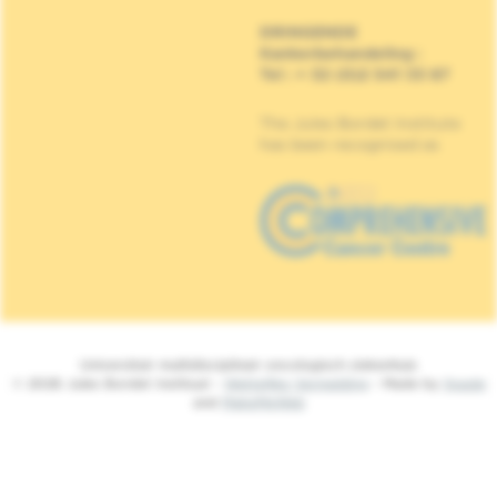
DRINGENDE
Kankerbehandeling
:
Tel : + 32 (0)2 541 33 87
The Jules Bordet Institute
has been recognised as
Universitair multidisciplinair oncologisch ziekenhuis
© 2026 Jules Bordet Instituut -
Wettelijke Vermelding
- Made by
Spade
and
MakeMeWeb