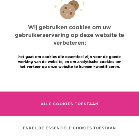
DE VERPLEGKUNDIGEN SPELEN EEN
CENTRALE ROL IN DE PATIËNTENZORG!
Wij gebruiken cookies om uw
gebruikerservaring op deze website te
NAAST DE BEHANDELINGEN
verbeteren:
het gaat om cookies die essentieel zijn voor de goede
EEN TWEEDE ADVIES VRAGEN
werking van de website, en om analytische cookies om
het verkeer op onze website te kunnen kwantificeren.
Meer informatie
EN ERNA ...
ALLE COOKIES TOESTAAN
Aanzienlijke vooruitgang...
ENKEL DE ESSENTIËLE COOKIES TOESTAAN
Volgens dr. Donckier, hepatobiliair chirurg, zou