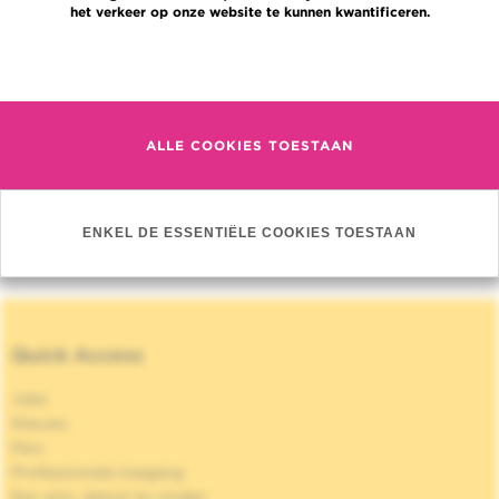
het verkeer op onze website te kunnen kwantificeren.
verrichten binnen de Instelling
Meer informatie
1. STAGES VERPLEEGKUNDIGEN
2. PRIVACY VAN STUDENTEN DIE STAGE
ALLE COOKIES TOESTAAN
LOPEN OF ONDERZOEKSWERK
VERRICHTEN
ENKEL DE ESSENTIËLE COOKIES TOESTAAN
Quick Access
Jobs
Nieuws
Pers
Professionele toegang
Een arts, dienst te vinden