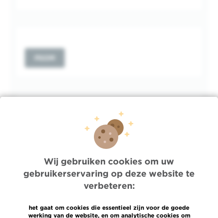
PSOM
ABRUMET
Wij gebruiken cookies om uw
gebruikerservaring op deze website te
U BENT STUDENT
verbeteren:
Stages verpleegkundigen
Beleid inzake de privacy van studenten
het gaat om cookies die essentieel zijn voor de goede
die stage lopen of onderzoekswerk
werking van de website, en om analytische cookies om