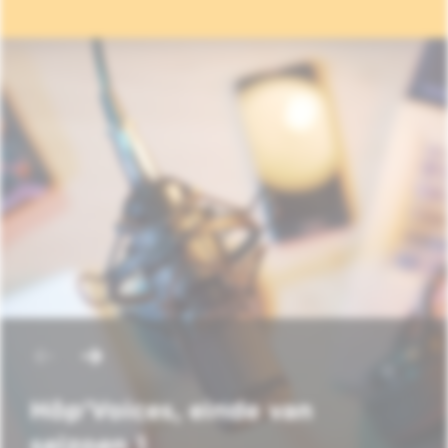
Hôp'Voices, einde van
seizoen 1