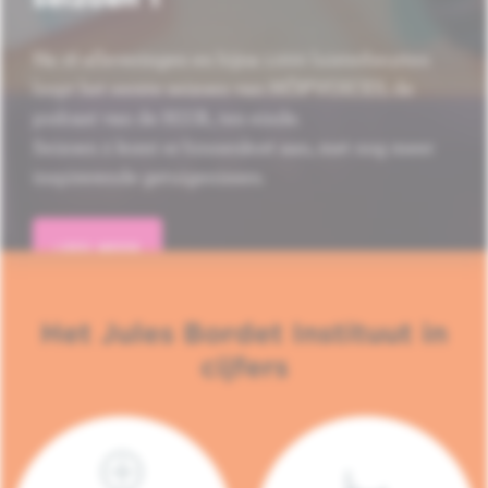
Na 16 afleveringen en bijna 1.000 luisterbeurten
loopt het eerste seizoen van HÔP'VOICES, de
podcast van de H.U.B., ten einde.
Seizoen 2 komt er binnenkort aan, met nog meer
inspirerende getuigenissen.
LEES MEER
Het Jules Bordet Instituut in
cijfers