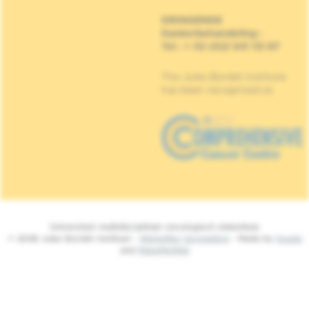
DRINGENDE
Kankerbehandeling
:
Tel : + 32 (0)2 541 33 87
The Jules Bordet Institute
has been recognised as
Universitair multidisciplinair oncologisch ziekenhuis
© 2026 Jules Bordet Instituut -
Wettelijke Vermelding
- Made by
Spade
and
MakeMeWeb