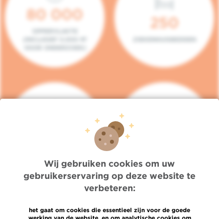
80 000
250
OPPERVLAKTE
(INCLUSIEF 5.000 M²
ZIEKENHUISBEDDEN
VOOR ONDERZOEK)
140
104
PLAATSEN IN HET
CONSULTATIEKAMERS
DAGZIEKENHUIS
Wij gebruiken cookies om uw
gebruikerservaring op deze website te
verbeteren:
het gaat om cookies die essentieel zijn voor de goede
werking van de website, en om analytische cookies om