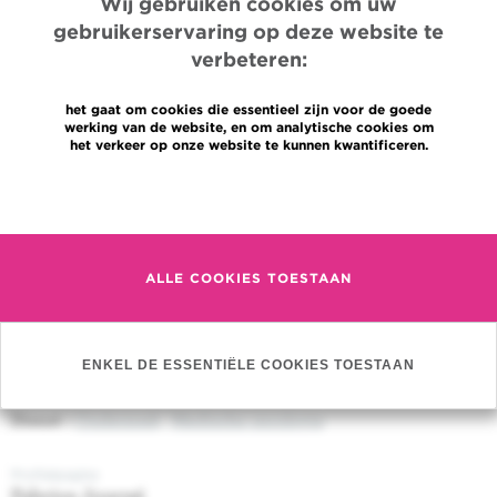
Wij gebruiken cookies om uw
gebruikerservaring op deze website te
Profielpagina
verbeteren:
Michel Hardy
Dienst :
Kinesitherapie
het gaat om cookies die essentieel zijn voor de goede
werking van de website, en om analytische cookies om
het verkeer op onze website te kunnen kwantificeren.
Profielpagina
Eric Hawaux
Meer informatie
Dienst :
Urologie
+32 (0)2 555 55 55
ALLE COOKIES TOESTAAN
Profielpagina
Pierre Heimann
ENKEL DE ESSENTIËLE COOKIES TOESTAAN
Profielpagina
Michail Ignatiadis
Dienst :
Onderzoek
,
Medische oncologie
Profielpagina
Fabrice Journé