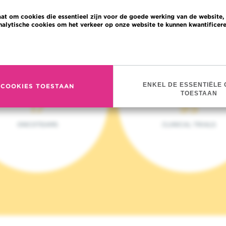
aat om cookies die essentieel zijn voor de goede werking van de website,
nalytische cookies om het verkeer op onze website te kunnen kwantificere
Meer informatie
ENKEL DE ESSENTIËLE 
 COOKIES TOESTAAN
TOESTAAN
17
95
ONCOTEAMS
CLINICAL TRIALS