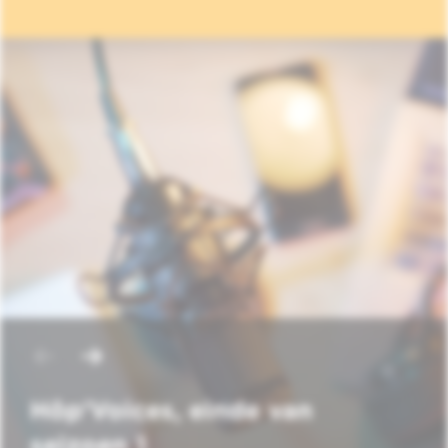
Hôp'Voices, einde van
seizoen 1