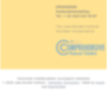
DRINGENDE
Kankerbehandeling
:
Tel : + 32 (0)2 541 33 87
The Jules Bordet Institute
has been recognised as
Universitair multidisciplinair oncologisch ziekenhuis
© 2026 Jules Bordet Instituut -
Wettelijke Vermelding
- Made by
Spade
and
MakeMeWeb