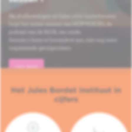
Na 16 afleveringen en bijna 1.000 luisterbeurten
loopt het eerste seizoen van HÔP'VOICES, de
podcast van de H.U.B., ten einde.
Seizoen 2 komt er binnenkort aan, met nog meer
inspirerende getuigenissen.
LEES MEER
Het Jules Bordet Instituut in
cijfers