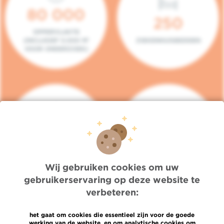
80 000
250
OPPERVLAKTE
(INCLUSIEF 5.000 M²
ZIEKENHUISBEDDEN
VOOR ONDERZOEK)
140
104
PLAATSEN IN HET
CONSULTATIEKAMERS
DAGZIEKENHUIS
Wij gebruiken cookies om uw
gebruikerservaring op deze website te
verbeteren:
het gaat om cookies die essentieel zijn voor de goede
werking van de website, en om analytische cookies om