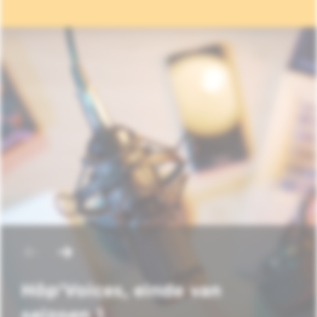
Hôp'Voices, einde van
seizoen 1