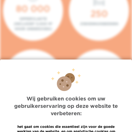
80 000
250
OPPERVLAKTE
(INCLUSIEF 5.000 M²
ZIEKENHUISBEDDEN
VOOR ONDERZOEK)
140
104
PLAATSEN IN HET
CONSULTATIEKAMERS
DAGZIEKENHUIS
Wij gebruiken cookies om uw
gebruikerservaring op deze website te
verbeteren:
het gaat om cookies die essentieel zijn voor de goede
werking van de website, en om analytische cookies om