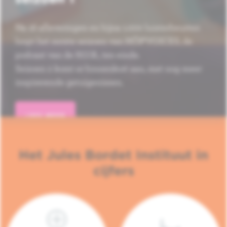
Na 16 afleveringen en bijna 1.000 luisterbeurten
loopt het eerste seizoen van HÔP'VOICES, de
podcast van de H.U.B., ten einde.
Seizoen 2 komt er binnenkort aan, met nog meer
inspirerende getuigenissen.
LEES MEER
Het Jules Bordet Instituut in
cijfers