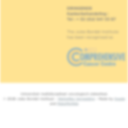
DRINGENDE
Kankerbehandeling
:
Tel : + 32 (0)2 541 33 87
The Jules Bordet Institute
has been recognised as
Universitair multidisciplinair oncologisch ziekenhuis
© 2026 Jules Bordet Instituut -
Wettelijke Vermelding
- Made by
Spade
and
MakeMeWeb