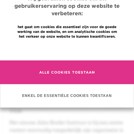
gebruikerservaring op deze website te
verbeteren:
het gaat om cookies die essentieel zijn voor de goede
werking van de website, en om analytische cookies om
het verkeer op onze website te kunnen kwantificeren.
Meer informatie
ALLE COOKIES TOESTAAN
ENKEL DE ESSENTIËLE COOKIES TOESTAAN
EEN MODERNE ARCHITECTUUR MET HUMANE
VISIE
Het nieuwe Jules Bordet Instituut is bij een eerste
contact eenvoudig toegankelijk; zijn organisatie is