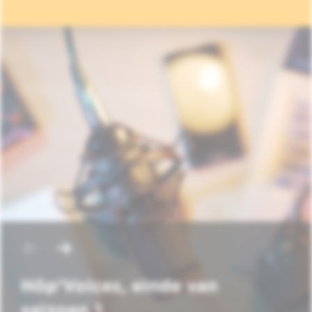
Hôp'Voices, einde van
seizoen 1