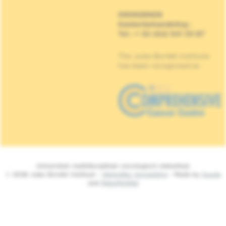
DRINGENDE
Kankerbehandeling
:
Tel : + 32 (0)2 541 33 87
The Jules Bordet Institute
has been recognised as
Universitair multidisciplinair oncologisch ziekenhuis
© 2026 Jules Bordet Instituut -
Wettelijke Vermelding
- Made by
Spade
and
MakeMeWeb