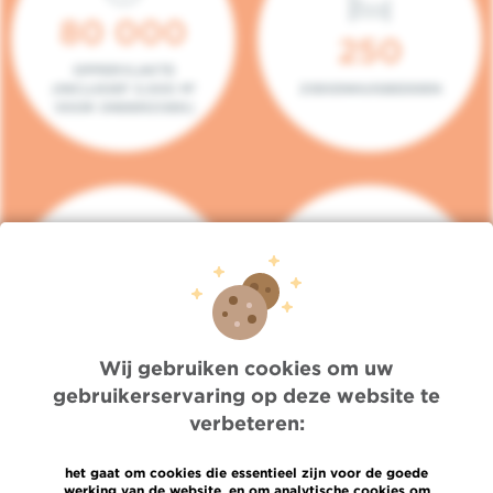
80 000
250
OPPERVLAKTE
(INCLUSIEF 5.000 M²
ZIEKENHUISBEDDEN
VOOR ONDERZOEK)
140
104
PLAATSEN IN HET
CONSULTATIEKAMERS
DAGZIEKENHUIS
Wij gebruiken cookies om uw
gebruikerservaring op deze website te
verbeteren:
het gaat om cookies die essentieel zijn voor de goede
werking van de website, en om analytische cookies om