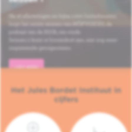
Na 16 afleveringen en bijna 1.000 luisterbeurten
loopt het eerste seizoen van HÔP'VOICES, de
podcast van de H.U.B., ten einde.
Seizoen 2 komt er binnenkort aan, met nog meer
inspirerende getuigenissen.
LEES MEER
Het Jules Bordet Instituut in
cijfers