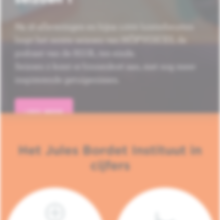
Na 16 afleveringen en bijna 1.000 luisterbeurten
loopt het eerste seizoen van HÔP'VOICES, de
podcast van de H.U.B., ten einde.
Seizoen 2 komt er binnenkort aan, met nog meer
inspirerende getuigenissen.
LEES MEER
Het Jules Bordet Instituut in
cijfers