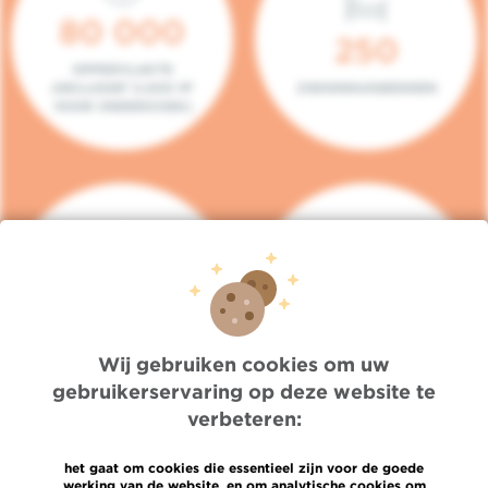
80 000
250
OPPERVLAKTE
(INCLUSIEF 5.000 M²
ZIEKENHUISBEDDEN
VOOR ONDERZOEK)
140
104
PLAATSEN IN HET
CONSULTATIEKAMERS
DAGZIEKENHUIS
Wij gebruiken cookies om uw
gebruikerservaring op deze website te
verbeteren:
het gaat om cookies die essentieel zijn voor de goede
werking van de website, en om analytische cookies om