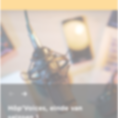
Hôp'Voices, einde van
seizoen 1