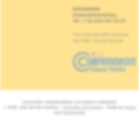
DRINGENDE
Kankerbehandeling
:
Tel : + 32 (0)2 541 33 87
The Jules Bordet Institute
has been recognised as
Universitair multidisciplinair oncologisch ziekenhuis
© 2026 Jules Bordet Instituut -
Wettelijke Vermelding
- Made by
Spade
and
MakeMeWeb