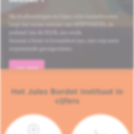
Na 16 afleveringen en bijna 1.000 luisterbeurten
loopt het eerste seizoen van HÔP'VOICES, de
podcast van de H.U.B., ten einde.
Seizoen 2 komt er binnenkort aan, met nog meer
inspirerende getuigenissen.
LEES MEER
Het Jules Bordet Instituut in
cijfers