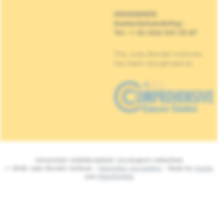
DRINGENDE
Kankerbehandeling
:
Tel : + 32 (0)2 541 33 87
The Jules Bordet Institute
has been recognised as
Universitair multidisciplinair oncologisch ziekenhuis
© 2026 Jules Bordet Instituut -
Wettelijke Vermelding
- Made by
Spade
and
MakeMeWeb