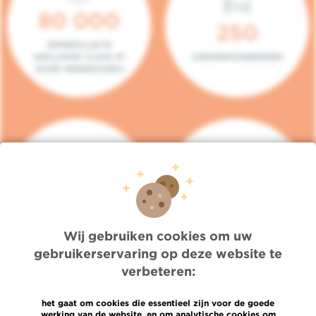
80 000
250
OPPERVLAKTE
(INCLUSIEF 5.000 M²
ZIEKENHUISBEDDEN
VOOR ONDERZOEK)
140
104
PLAATSEN IN HET
CONSULTATIEKAMERS
DAGZIEKENHUIS
Wij gebruiken cookies om uw
gebruikerservaring op deze website te
verbeteren:
het gaat om cookies die essentieel zijn voor de goede
werking van de website, en om analytische cookies om