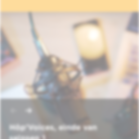
Hôp'Voices, einde van
seizoen 1