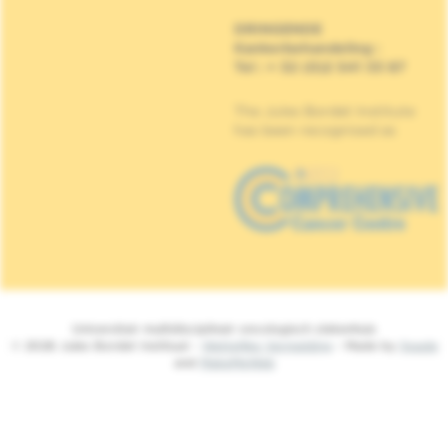
DRINGENDE
Kankerbehandeling
:
Tel : + 32 (0)2 541 33 87
The Jules Bordet Institute
has been recognised as
Universitair multidisciplinair oncologisch ziekenhuis
© 2026 Jules Bordet Instituut -
Wettelijke Vermelding
- Made by
Spade
and
MakeMeWeb