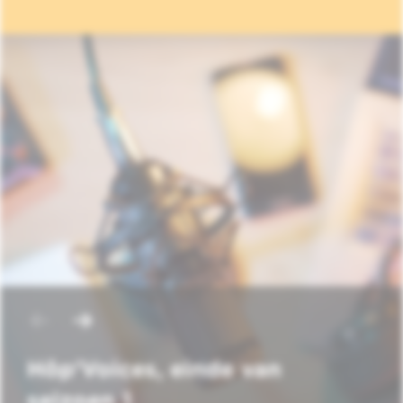
Hôp'Voices, einde van
seizoen 1