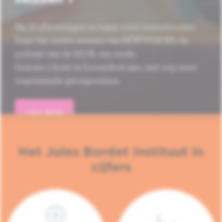
Na 16 afleveringen en bijna 1.000 luisterbeurten
loopt het eerste seizoen van HÔP'VOICES, de
podcast van de H.U.B., ten einde.
Seizoen 2 komt er binnenkort aan, met nog meer
inspirerende getuigenissen.
LEES MEER
Het Jules Bordet Instituut in
cijfers