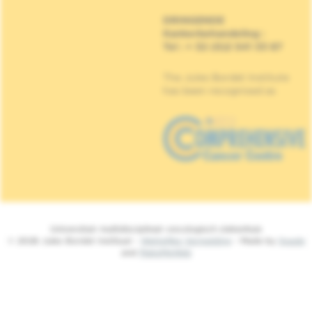
DRINGENDE
Kankerbehandeling
:
Tel : + 32 (0)2 541 33 87
The Jules Bordet Institute
has been recognised as
Universitair multidisciplinair oncologisch ziekenhuis
© 2026 Jules Bordet Instituut -
Wettelijke Vermelding
- Made by
Spade
and
MakeMeWeb