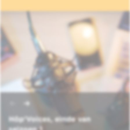
Hôp'Voices, einde van
seizoen 1