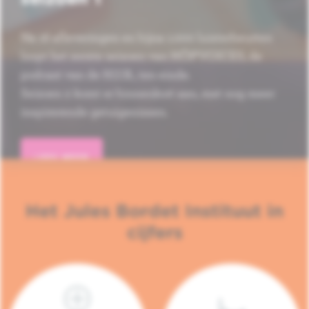
Na 16 afleveringen en bijna 1.000 luisterbeurten
loopt het eerste seizoen van HÔP'VOICES, de
podcast van de H.U.B., ten einde.
Seizoen 2 komt er binnenkort aan, met nog meer
inspirerende getuigenissen.
LEES MEER
Het Jules Bordet Instituut in
cijfers