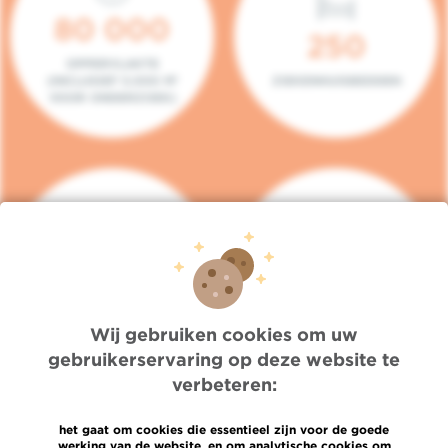
80 000
250
OPPERVLAKTE
(INCLUSIEF 5.000 M²
ZIEKENHUISBEDDEN
VOOR ONDERZOEK)
140
104
PLAATSEN IN HET
CONSULTATIEKAMERS
DAGZIEKENHUIS
Wij gebruiken cookies om uw
gebruikerservaring op deze website te
verbeteren:
het gaat om cookies die essentieel zijn voor de goede
werking van de website, en om analytische cookies om