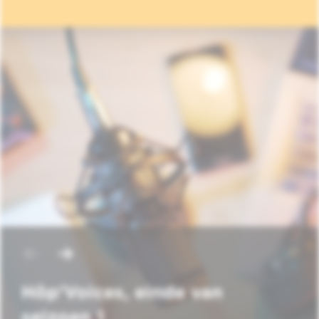
Hôp'Voices, einde van
seizoen 1