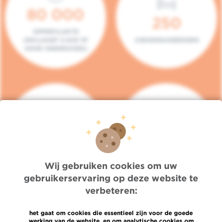
80 000
250
OPPERVLAKTE
(INCLUSIEF 5.000 M²
ZIEKENHUISBEDDEN
VOOR ONDERZOEK)
140
104
PLAATSEN IN HET
CONSULTATIEKAMERS
DAGZIEKENHUIS
Wij gebruiken cookies om uw
gebruikerservaring op deze website te
verbeteren:
het gaat om cookies die essentieel zijn voor de goede
werking van de website, en om analytische cookies om