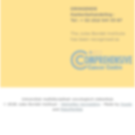
DRINGENDE
Kankerbehandeling
:
Tel : + 32 (0)2 541 33 87
The Jules Bordet Institute
has been recognised as
Universitair multidisciplinair oncologisch ziekenhuis
© 2026 Jules Bordet Instituut -
Wettelijke Vermelding
- Made by
Spade
and
MakeMeWeb