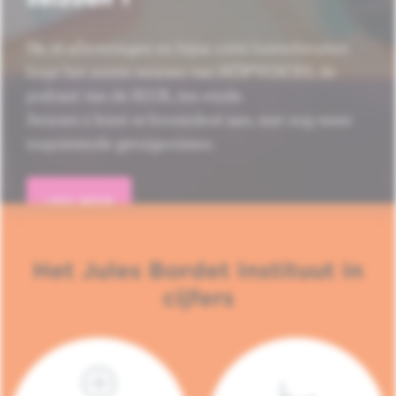
Na 16 afleveringen en bijna 1.000 luisterbeurten
loopt het eerste seizoen van HÔP'VOICES, de
podcast van de H.U.B., ten einde.
Seizoen 2 komt er binnenkort aan, met nog meer
inspirerende getuigenissen.
LEES MEER
Het Jules Bordet Instituut in
cijfers