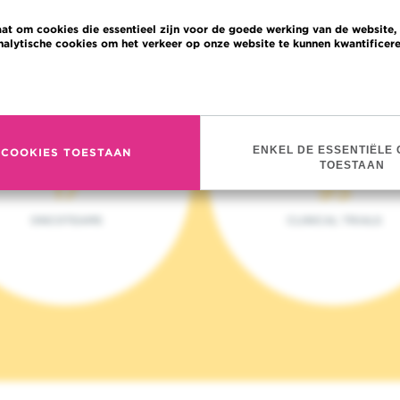
aat om cookies die essentieel zijn voor de goede werking van de website,
nalytische cookies om het verkeer op onze website te kunnen kwantificere
Meer informatie
ENKEL DE ESSENTIËLE 
 COOKIES TOESTAAN
TOESTAAN
17
95
ONCOTEAMS
CLINICAL TRIALS