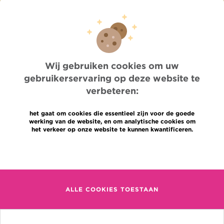
Pers
Professionele toegang
Een arts, dienst te vinden
Association Jules Bordet asbl
OECI
Leveringsinformatie
Wij gebruiken cookies om uw
Delen van medische informatie
gebruikerservaring op deze website te
Privacybeleid
Transparantie
verbeteren:
Cookies beleid
Onze sociale media
het gaat om cookies die essentieel zijn voor de goede
werking van de website, en om analytische cookies om
Brochures
het verkeer op onze website te kunnen kwantificeren.
Gender Equaly Plan
Talen
Contact
Meer informatie
en
+32 (0)2 541 31 11
fr
ALLE COOKIES TOESTAAN
nl
(Afspraak, uitslag of iets
anders)
Jules Bordet Instituut