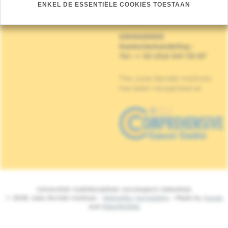
Mijlenmeersstraat 90,
ENKEL DE ESSENTIËLE COOKIES TOESTAAN
1070 Anderlecht
DRINGENDE
Kankerbehandeling
:
Tel : + 32 (0)2 541 33 87
The Jules Bordet Institute
has been recognised as
Universitair multidisciplinair oncologisch ziekenhuis
© 2026 Jules Bordet Instituut -
Wettelijke Vermelding
- Made by
Spade
and
MakeMeWeb