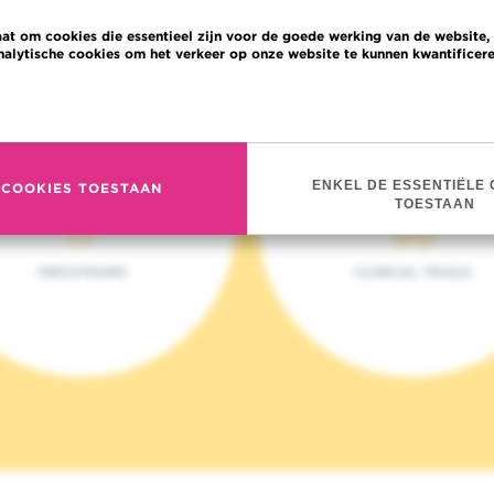
aat om cookies die essentieel zijn voor de goede werking van de website,
nalytische cookies om het verkeer op onze website te kunnen kwantificere
Meer informatie
ENKEL DE ESSENTIËLE 
 COOKIES TOESTAAN
TOESTAAN
17
95
ONCOTEAMS
CLINICAL TRIALS