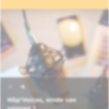
Hôp'Voices, einde van
seizoen 1