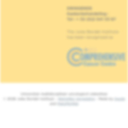
DRINGENDE
Kankerbehandeling
:
Tel : + 32 (0)2 541 33 87
The Jules Bordet Institute
has been recognised as
Universitair multidisciplinair oncologisch ziekenhuis
© 2026 Jules Bordet Instituut -
Wettelijke Vermelding
- Made by
Spade
and
MakeMeWeb