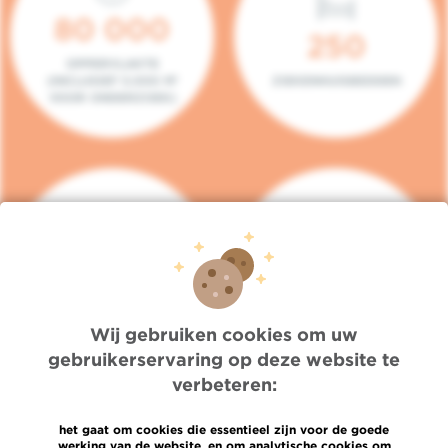
80 000
250
OPPERVLAKTE
(INCLUSIEF 5.000 M²
ZIEKENHUISBEDDEN
VOOR ONDERZOEK)
140
104
PLAATSEN IN HET
CONSULTATIEKAMERS
DAGZIEKENHUIS
Wij gebruiken cookies om uw
gebruikerservaring op deze website te
verbeteren:
het gaat om cookies die essentieel zijn voor de goede
werking van de website, en om analytische cookies om