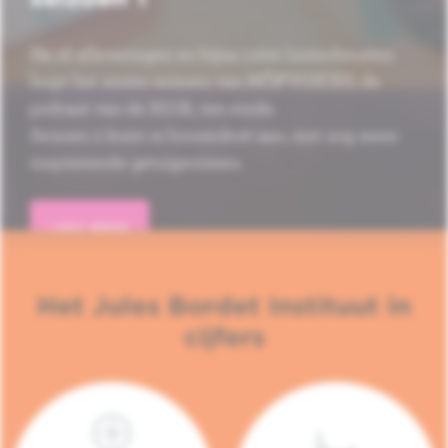
Na 16 afleveringen en bijna 1.000 luisterbeurten
loopt het eerste seizoen van HÔP'VOICES, de
podcast van de H.U.B., ten einde.
Seizoen 2 komt er binnenkort aan, met nog meer
inspirerende getuigenissen.
LEES MEER
Het Jules Bordet Instituut in
cijfers