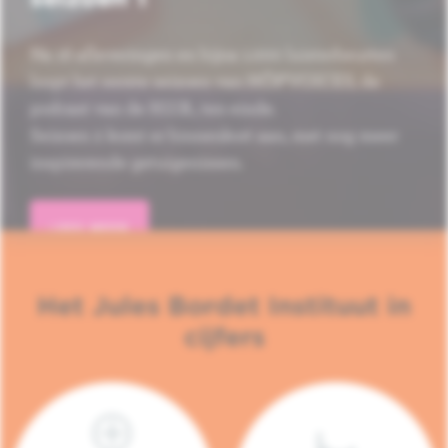
Na 16 afleveringen en bijna 1.000 luisterbeurten
loopt het eerste seizoen van HÔP'VOICES, de
podcast van de H.U.B., ten einde.
Seizoen 2 komt er binnenkort aan, met nog meer
inspirerende getuigenissen.
LEES MEER
Het Jules Bordet Instituut in
cijfers