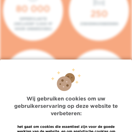
80 000
250
OPPERVLAKTE
(INCLUSIEF 5.000 M²
ZIEKENHUISBEDDEN
VOOR ONDERZOEK)
140
104
PLAATSEN IN HET
CONSULTATIEKAMERS
DAGZIEKENHUIS
Wij gebruiken cookies om uw
gebruikerservaring op deze website te
verbeteren:
het gaat om cookies die essentieel zijn voor de goede
werking van de website, en om analytische cookies om