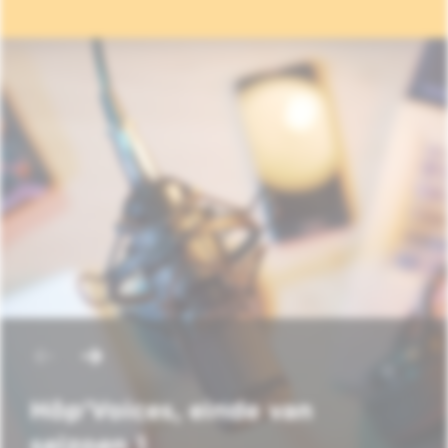
Hôp'Voices, einde van
seizoen 1