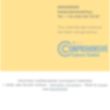
DRINGENDE
Kankerbehandeling
:
Tel : + 32 (0)2 541 33 87
The Jules Bordet Institute
has been recognised as
Universitair multidisciplinair oncologisch ziekenhuis
© 2026 Jules Bordet Instituut -
Wettelijke Vermelding
- Made by
Spade
and
MakeMeWeb