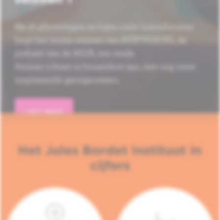
Na 16 afleveringen en bijna 1.000 luisterbeurten
loopt het eerste seizoen van HÔP'VOICES, de
podcast van de H.U.B., ten einde.
Seizoen 2 komt er binnenkort aan, met nog meer
inspirerende getuigenissen.
LEES MEER
Het Jules Bordet Instituut in
cijfers