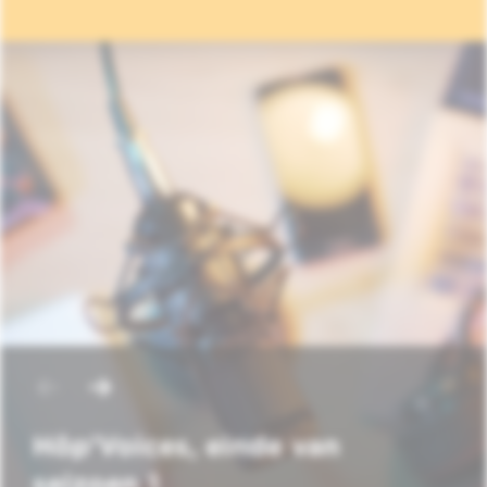
Hôp'Voices, einde van
seizoen 1