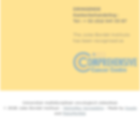
DRINGENDE
Kankerbehandeling
:
Tel : + 32 (0)2 541 33 87
The Jules Bordet Institute
has been recognised as
Universitair multidisciplinair oncologisch ziekenhuis
© 2026 Jules Bordet Instituut -
Wettelijke Vermelding
- Made by
Spade
and
MakeMeWeb