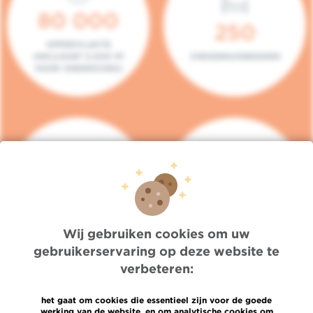
80 000
250
OPPERVLAKTE
(INCLUSIEF 5.000 M²
ZIEKENHUISBEDDEN
VOOR ONDERZOEK)
140
104
PLAATSEN IN HET
CONSULTATIEKAMERS
DAGZIEKENHUIS
Wij gebruiken cookies om uw
gebruikerservaring op deze website te
verbeteren:
het gaat om cookies die essentieel zijn voor de goede
werking van de website, en om analytische cookies om