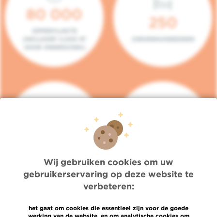
80 000
250
OPPERVLAKTE
(INCLUSIEF 5.000 M²
ZIEKENHUISBEDDEN
VOOR ONDERZOEK)
140
104
PLAATSEN IN HET
CONSULTATIEKAMERS
DAGZIEKENHUIS
Wij gebruiken cookies om uw
gebruikerservaring op deze website te
verbeteren:
het gaat om cookies die essentieel zijn voor de goede
werking van de website, en om analytische cookies om