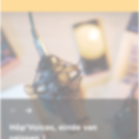
Hôp'Voices, einde van
seizoen 1