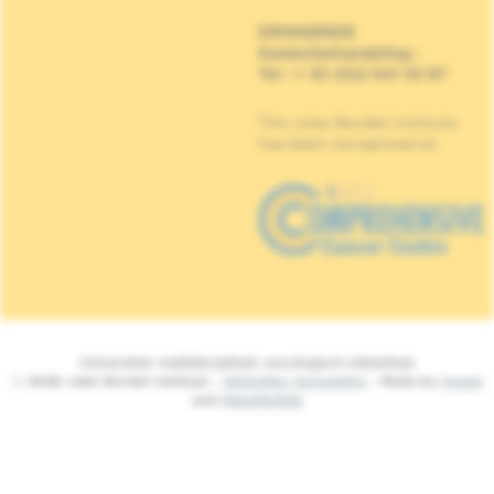
DRINGENDE
Kankerbehandeling
:
Tel : + 32 (0)2 541 33 87
The Jules Bordet Institute
has been recognised as
Universitair multidisciplinair oncologisch ziekenhuis
© 2026 Jules Bordet Instituut -
Wettelijke Vermelding
- Made by
Spade
and
MakeMeWeb