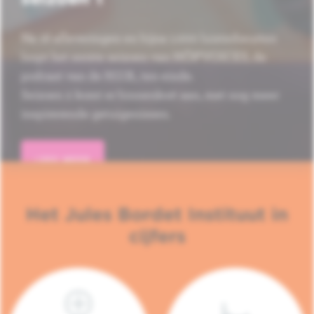
Na 16 afleveringen en bijna 1.000 luisterbeurten
loopt het eerste seizoen van HÔP'VOICES, de
podcast van de H.U.B., ten einde.
Seizoen 2 komt er binnenkort aan, met nog meer
inspirerende getuigenissen.
LEES MEER
Het Jules Bordet Instituut in
cijfers