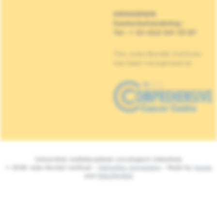
DRINGENDE
Kankerbehandeling
:
Tel : + 32 (0)2 541 33 87
The Jules Bordet Institute
has been recognised as
Universitair multidisciplinair oncologisch ziekenhuis
© 2026 Jules Bordet Instituut -
Wettelijke Vermelding
- Made by
Spade
and
MakeMeWeb