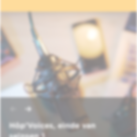
Hôp'Voices, einde van
seizoen 1