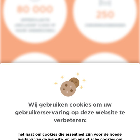
80 000
250
OPPERVLAKTE
(INCLUSIEF 5.000 M²
ZIEKENHUISBEDDEN
VOOR ONDERZOEK)
140
104
PLAATSEN IN HET
CONSULTATIEKAMERS
DAGZIEKENHUIS
Wij gebruiken cookies om uw
gebruikerservaring op deze website te
verbeteren:
het gaat om cookies die essentieel zijn voor de goede
werking van de website, en om analytische cookies om