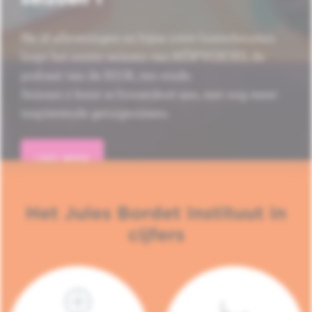
Na 16 afleveringen en bijna 1.000 luisterbeurten
loopt het eerste seizoen van HÔP'VOICES, de
podcast van de H.U.B., ten einde.
Seizoen 2 komt er binnenkort aan, met nog meer
inspirerende getuigenissen.
LEES MEER
Het Jules Bordet Instituut in
cijfers