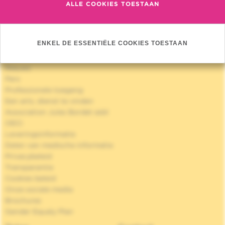
ALLE COOKIES TOESTAAN
Quick Access
ENKEL DE ESSENTIËLE COOKIES TOESTAAN
Jobs
Nieuws
Pers
Professionele toegang
Een arts, dienst te vinden
Association Jules Bordet asbl
OECI
Leveringsinformatie
Delen van medische informatie
Privacybeleid
Transparantie
Cookies beleid
Onze sociale media
Brochures
Gender Equaly Plan