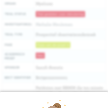
Myeloom
ORGAN
TRIAL STATUS
Trial gesloten voor rekrutering
Nathalie Meuleman
INVESTIGATOR(S)
Prospectief observatieonderzoek
TRIAL TYPE
FASE
Fase van de proef 4
ACADEMISCH
Nee
PROEF
Sanofi-Aventis
SPONSOR
B0792022000001
BECT IDENTIFIER
Patiënten met RRMM die ten minste
één eerdere therapielijn hebben
gekregen; voor wie de behandelend
INCLUSION
arts de beslissing heeft genomen
CRITERIA