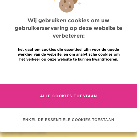
om isatuximab te starten per
routinepraktijk en onafhankelijk van
het doel van het onderzoek
Wij gebruiken cookies om uw
gebruikerservaring op deze website te
16/10/2025
LAATSTE UPDATE
verbeteren:
het gaat om cookies die essentieel zijn voor de goede
werking van de website, en om analytische cookies om
het verkeer op onze website te kunnen kwantificeren.
Quick Access
Meer informatie
Jobs
Nieuws
ALLE COOKIES TOESTAAN
Pers
Professionele toegang
Een arts, dienst te vinden
Association Jules Bordet asbl
ENKEL DE ESSENTIËLE COOKIES TOESTAAN
OECI
Leveringsinformatie