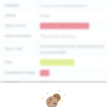
Long- en borstkaskankers
KANKERS
Long
ORGAN
TRIAL STATUS
Trial gesloten voor rekrutering
Thierry Berghmans
INVESTIGATOR(S)
Interventioneel met experimenteel
TRIAL TYPE
geneesmiddel
FASE
Fase van de proef 3
ACADEMISCH PROEF
Nee
Amgen
SPONSOR
EUDRACT
2023-505989-29-00
IDENTIFIER
https://clinicaltrials.gov/ct2/show
CLINICALTRIALS.GOV