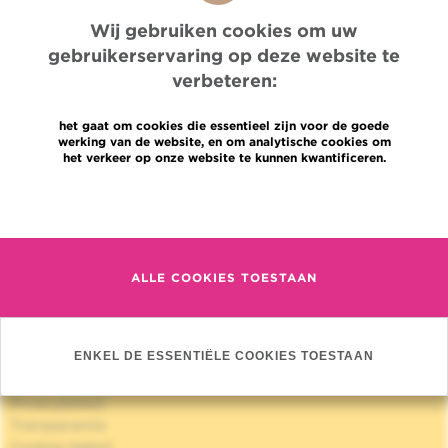
Wij gebruiken cookies om uw
18/06/2025
LAATSTE UPDATE
gebruikerservaring op deze website te
verbeteren:
het gaat om cookies die essentieel zijn voor de goede
werking van de website, en om analytische cookies om
het verkeer op onze website te kunnen kwantificeren.
Quick Access
Meer informatie
Jobs
Nieuws
Pers
Professionele toegang
ALLE COOKIES TOESTAAN
Een arts, dienst te vinden
Association Jules Bordet asbl
OECI
ENKEL DE ESSENTIËLE COOKIES TOESTAAN
Leveringsinformatie
Delen van medische informatie
Privacybeleid
Transparantie
Cookies beleid