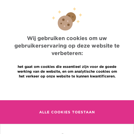
Professionele toegang
Een arts, dienst te vinden
Association Jules Bordet asbl
OECI
Leveringsinformatie
Wij gebruiken cookies om uw
Delen van medische informatie
Privacybeleid
gebruikerservaring op deze website te
Transparantie
verbeteren:
Cookies beleid
Onze sociale media
het gaat om cookies die essentieel zijn voor de goede
Brochures
werking van de website, en om analytische cookies om
het verkeer op onze website te kunnen kwantificeren.
Gender Equaly Plan
Talen
Contact
Meer informatie
en
+32 (0)2 541 31 11
fr
ALLE COOKIES TOESTAAN
nl
(Afspraak, uitslag of iets
anders)
Jules Bordet Instituut