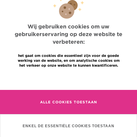
OECI
Leveringsinformatie
Delen van medische informatie
Privacybeleid
Wij gebruiken cookies om uw
Transparantie
gebruikerservaring op deze website te
Cookies beleid
Onze sociale media
verbeteren:
Brochures
Gender Equaly Plan
het gaat om cookies die essentieel zijn voor de goede
werking van de website, en om analytische cookies om
Talen
Contact
het verkeer op onze website te kunnen kwantificeren.
en
Meer informatie
+32 (0)2 541 31 11
fr
nl
(Afspraak, uitslag of iets
anders)
ALLE COOKIES TOESTAAN
Jules Bordet Instituut
Mijlenmeersstraat 90,
1070 Anderlecht
ENKEL DE ESSENTIËLE COOKIES TOESTAAN
DRINGENDE