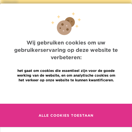
Nieuws
Pers
Professionele toegang
Een arts, dienst te vinden
Association Jules Bordet asbl
OECI
Leveringsinformatie
Wij gebruiken cookies om uw
Delen van medische informatie
gebruikerservaring op deze website te
Privacybeleid
verbeteren:
Transparantie
Cookies beleid
het gaat om cookies die essentieel zijn voor de goede
Onze sociale media
werking van de website, en om analytische cookies om
Brochures
het verkeer op onze website te kunnen kwantificeren.
Gender Equaly Plan
Meer informatie
Talen
Contact
en
+32 (0)2 541 31 11
fr
ALLE COOKIES TOESTAAN
nl
(Afspraak, uitslag of iets
anders)