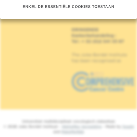
Jules Bordet Instituut
ENKEL DE ESSENTIËLE COOKIES TOESTAAN
Mijlenmeersstraat 90,
1070 Anderlecht
DRINGENDE
Kankerbehandeling
:
Tel : + 32 (0)2 541 33 87
The Jules Bordet Institute
has been recognised as
Universitair multidisciplinair oncologisch ziekenhuis
© 2026 Jules Bordet Instituut -
Wettelijke Vermelding
- Made by
Spade
and
MakeMeWeb