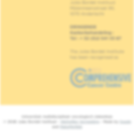
Jules Bordet Instituut
Mijlenmeersstraat 90,
1070 Anderlecht
DRINGENDE
Kankerbehandeling
:
Tel : + 32 (0)2 541 33 87
The Jules Bordet Institute
has been recognised as
Universitair multidisciplinair oncologisch ziekenhuis
© 2026 Jules Bordet Instituut -
Wettelijke Vermelding
- Made by
Spade
and
MakeMeWeb