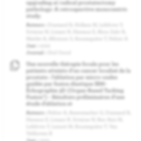
upgrading at radical prostatectomy
pathology: A retrospective monocentric
study.
Auteurs :
Diamand R, Hollans M, Lefebvre Y,
Sirtaine N, Limani K, Hawaux E, Abou Zahr R,
Mattlet A, Albisinni S, Roumeguère T, Peltier A
Jaar :
2022
Journal :
Urol Oncol
Une nouvelle thérapie focale pour les
patients atteints d’un cancer localisé de la
prostate : l’ablation par micro-ondes
guidée par fusion élastique IRM-
Échographie 3D (Organ-Based Tacking
Fusion®) - Résultats préliminaires d’une
étude d’ablation et
Auteurs :
Peltier A, Assenmacher G, Diamand R,
Hawaux E, Limani K, Sirtaine N, Ben Aziz M,
Lefebvre Y, Lemort M, Roumeguère T, Van
Velthoven R
Jaar :
2021