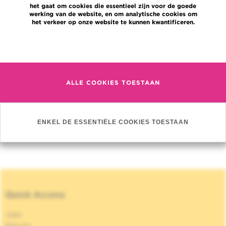
Journal :
Urol Case Rep
het gaat om cookies die essentieel zijn voor de goede
werking van de website, en om analytische cookies om
Management of Anastomosis Leakage
het verkeer op onze website te kunnen kwantificeren.
Post-RALP: A Simple Trick for a Complex
Situation.
Meer informatie
Auteurs :
Diamand R, Al Hajj Obeid W,
Accarain A, Limani K, Hawaux E, Van Velthoven
R, Peltier A
ALLE COOKIES TOESTAAN
Jaar :
2017
Journal :
Urol Case Rep
ENKEL DE ESSENTIËLE COOKIES TOESTAAN
MEER PUBLICATIES »
Quick Access
Jobs
Nieuws