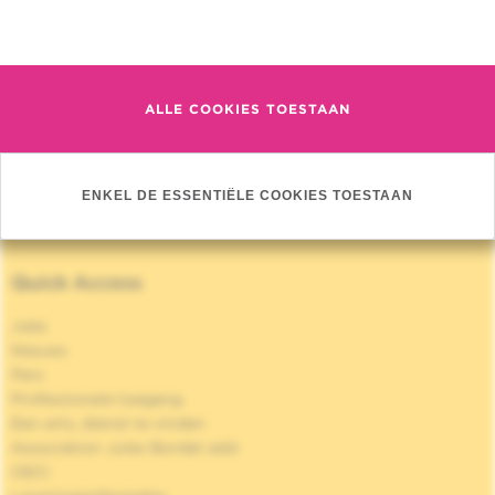
D, De Neubourg F, Larsimont D, Bourgeois P,
Meer informatie
Van Houtte P, Nogaret JM
Jaar :
2014
Journal :
Int J Breast Cancer
ALLE COOKIES TOESTAAN
MEER PUBLICATIES »
ENKEL DE ESSENTIËLE COOKIES TOESTAAN
Quick Access
Jobs
Nieuws
Pers
Professionele toegang
Een arts, dienst te vinden
Association Jules Bordet asbl
OECI