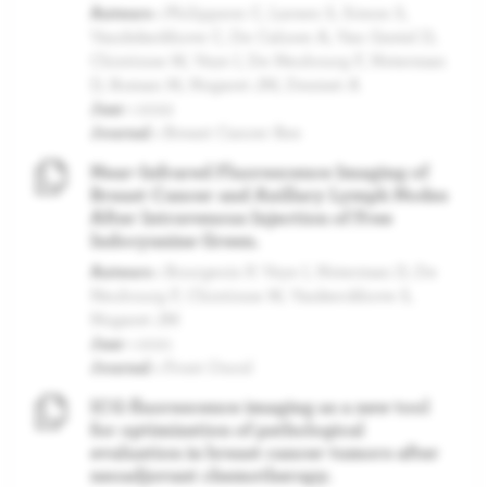
Auteurs :
Philippson C, Larsen S, Simon S,
Vandekerkhove C, De Caluwe A, Van Gestel D,
Chintinne M, Veys I, De Neubourg F, Noterman
D, Roman M, Nogaret JM, Desmet A
Jaar :
2022
Journal :
Breast Cancer Res
Near-Infrared Fluorescence Imaging of
Breast Cancer and Axillary Lymph Nodes
After Intravenous Injection of Free
Indocyanine Green.
Auteurs :
Bourgeois P, Veys I, Noterman D, De
Neubourg F, Chintinne M, Vankerckhove S,
Nogaret JM
Jaar :
2021
Journal :
Front Oncol
ICG fluorescence imaging as a new tool
for optimization of pathological
evaluation in breast cancer tumors after
neoadjuvant chemotherapy.