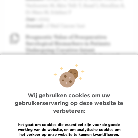
Vanhooren M, Akin Telli T, Assaf I, Hendlisz A,
Di Maio M, Sclafani F
Jaar :
2023
Journal :
J Natl Cancer Inst
Prognostic Value of Preoperative
Serological Biomarkers in Patients
Undergoing Curative-Intent
Cytoreductive Surgery for Colorectal
Cancer Peritoneal Metastases.
Auteurs :
El Asmar A, Delcourt M, Kamden L,
Khaled C, Bohlok A, Moreau M, Sclafani F,
Donckier V, Liberale G
Jaar :
2023
Wij gebruiken cookies om uw
Journal :
Ann Surg Oncol
gebruikerservaring op deze website te
The Prognostic Value of Distinct
verbeteren:
Histological Growth Patterns of
Colorectal Peritoneal Metastases: A Pilot
het gaat om cookies die essentieel zijn voor de goede
Study.
werking van de website, en om analytische cookies om
het verkeer op onze website te kunnen kwantificeren.