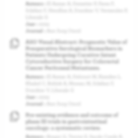
Auteurs :
El Asmar A, Demetter P, Fares F,
Sclafani F, Hendlisz A, Donckier V, Vermeulen P,
Liberale G
Jaar :
2023
Journal :
Ann Surg Oncol
ASO Visual Abstract: Prognostic Value of
Preoperative Serological Biomarkers in
Patients Undergoing Curative-Intent
Cytoreductive Surgery for Colorectal
Cancer Peritoneal Metastases.
Auteurs :
El Asmar A, Delcourt M, Kamden L,
Khaled C, Bohlok A, Moreau M, Sclafani F,
Donckier V, Liberale G
Jaar :
2023
Journal :
Ann Surg Oncol
Pre-existing evidence and outcome of
phase III trials in gastrointestinal
oncology: a systematic review.
Auteurs :
Bregni G, Trevisi E, Saude Conde R,