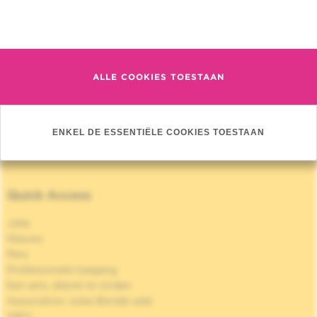
Auteurs :
El Asmar A, Demetter P, Fares F,
Sclafani F, Hendlisz A, Donckier V, Vermeulen P,
Meer informatie
Liberale G
Jaar :
2023
Journal :
Ann Surg Oncol
ALLE COOKIES TOESTAAN
MEER PUBLICATIES »
ENKEL DE ESSENTIËLE COOKIES TOESTAAN
Quick Access
Jobs
Nieuws
Pers
Professionele toegang
Een arts, dienst te vinden
Association Jules Bordet asbl
OECI