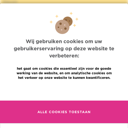
Nieuws
Pers
Professionele toegang
Een arts, dienst te vinden
Association Jules Bordet asbl
OECI
Leveringsinformatie
Wij gebruiken cookies om uw
Delen van medische informatie
gebruikerservaring op deze website te
Privacybeleid
verbeteren:
Transparantie
Cookies beleid
het gaat om cookies die essentieel zijn voor de goede
Onze sociale media
werking van de website, en om analytische cookies om
Brochures
het verkeer op onze website te kunnen kwantificeren.
Gender Equaly Plan
Meer informatie
Talen
Contact
en
+32 (0)2 541 31 11
fr
ALLE COOKIES TOESTAAN
nl
(Afspraak, uitslag of iets
anders)