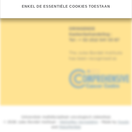
Jules Bordet Instituut
ENKEL DE ESSENTIËLE COOKIES TOESTAAN
Mijlenmeersstraat 90,
1070 Anderlecht
DRINGENDE
Kankerbehandeling
:
Tel : + 32 (0)2 541 33 87
The Jules Bordet Institute
has been recognised as
Universitair multidisciplinair oncologisch ziekenhuis
© 2026 Jules Bordet Instituut -
Wettelijke Vermelding
- Made by
Spade
and
MakeMeWeb