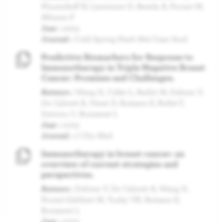
Plouznikoff N, Larsimont D, Awada A, Piccart M,
Aftimos P
Jaar :
2023
Journal :
Cold Spring Harb Mol Case Stud
Predictive Biomarkers for Response to
Immunotherapy in Triple Negative Breast
Cancer: Promises and Challenges.
Auteurs :
Wang X, Collet L, Rediti M, Debien V,
De Caluwé A, Venet D, Romano E, Rothé F,
Sotiriou C, Buisseret L
Jaar :
2023
Journal :
J Clin Med
Immunotherapy in breast cancer: an
overview of current strategies and
perspectives.
Auteurs :
Debien V, De Caluwé A, Wang X,
Piccart-Gebhart M, Tuohy VK, Romano E,
Buisseret L
Jaar :
2023