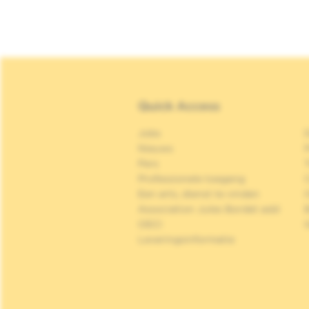
Quick Access
Jobs
Nieuws
P
Pers
Professionele toegang
C
Een arts, dienst te vinden
Association Jules Bordet asbl
OECI
Leveringsinformatie