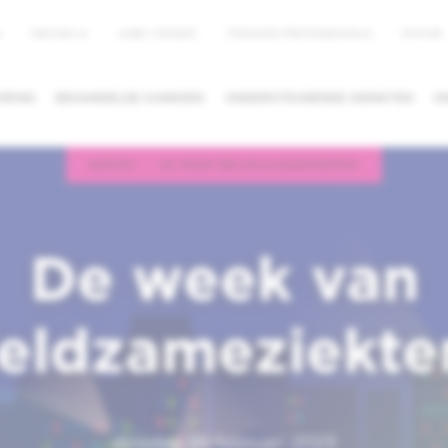
NIEUWS
JOBS / STAGES
TOEGANG PROFESSIONALS
MYHUB
u
ORING
BEHANDELDE KANKERS
ONDERSTEUNENDE DIENSTEN
O
NIEUWS
DE WEEK VAN ZELDZAMEZIEKTEN!
RAAK
EEN TWEEDE
EEN ARTS O
N/ANNULEREN
ADVIES VRAGEN
DIENST ZOE
De week van
eldzameziekte
dinsdag 28 februari 2023