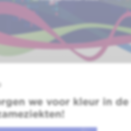
)
rgen we voor kleur in de
zameziekten!