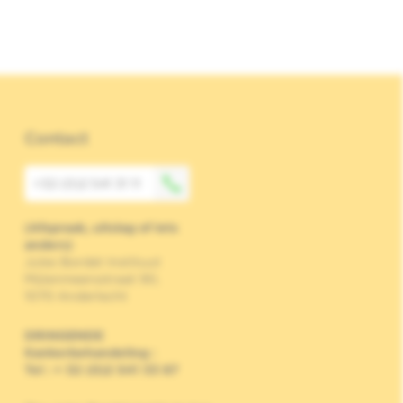
Contact
+32 (0)2 541 31 11
(Afspraak, uitslag of iets
anders)
Jules Bordet Instituut
Mijlenmeersstraat 90,
1070 Anderlecht
DRINGENDE
Kankerbehandeling
:
Tel : + 32 (0)2 541 33 87