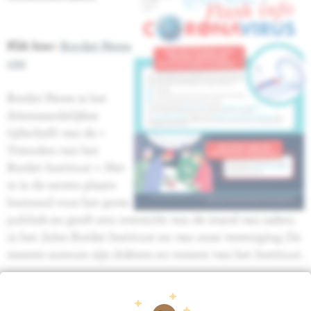
Klik hier:
Bordet News
130
Bordet News is het
driemaandelijkse
tijdschrift van de «
Vrienden van het
Bordet Instituut ». Het
is in de eerste plaats
bestemd voor het grote
publiek en geeft een overzicht van de stand van zaken
in het Jules Bordet Instituut en van onze vereniging. De
meeste auteurs zijn dokters en vorsers van het Instituut.
LINK