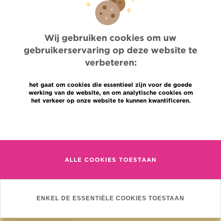
ASSOCIATION JULES BORDET
Wij gebruiken cookies om uw
gebruikerservaring op deze website te
verbeteren:
het gaat om cookies die essentieel zijn voor de goede
werking van de website, en om analytische cookies om
het verkeer op onze website te kunnen kwantificeren.
Meer informatie
Quick Access
Jobs
Nieuws
ALLE COOKIES TOESTAAN
Pers
Professionele toegang
Een arts, dienst te vinden
ENKEL DE ESSENTIËLE COOKIES TOESTAAN
Association Jules Bordet asbl
OECI