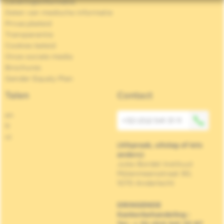
Leveringsinformatie
Delen van medische informatie
Privacybeleid
Transparantie
Cookies beleid
Onze sociale media
Brochures
Gender Equaly Plan
Talen
Contact
en
+32 (0)2 541 31 11
fr
nl
(Afspraak, uitslag of iets
anders)
Jules Bordet Instituut
Mijlenmeersstraat 90,
1070 Anderlecht
DRINGENDE
Kankerbehandeling
:
Tel : + 32 (0)2 541 33 87