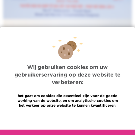
Wij gebruiken cookies om uw
gebruikerservaring op deze website te
verbeteren:
het gaat om cookies die essentieel zijn voor de goede
werking van de website, en om analytische cookies om
het verkeer op onze website te kunnen kwantificeren.
Meer informatie