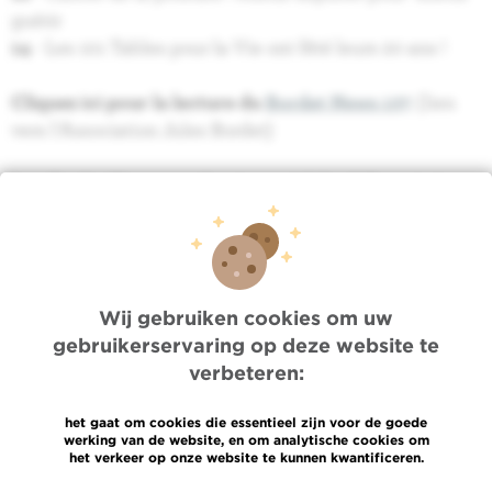
guérir
14
- Les 101 Tables pour la Vie ont fêté leurs 20 ans !
Cliquez ici pour la lecture du
Bordet News 137
(lien
vers l'Association Jules Bordet)
Le « Bordet News » est le trimestriel de «L'Association
Jules Bordet ». Prioritairement destiné au grand public,
il fait le point sur l’actualité de l’Institut Jules Bordet et
de l'Association Jules Bordet
Les auteurs sont, dans leur grande majorité, des
Wij gebruiken cookies om uw
médecins et des chercheurs de l’Institut.
gebruikerservaring op deze website te
verbeteren:
het gaat om cookies die essentieel zijn voor de goede
werking van de website, en om analytische cookies om
LINK
het verkeer op onze website te kunnen kwantificeren.