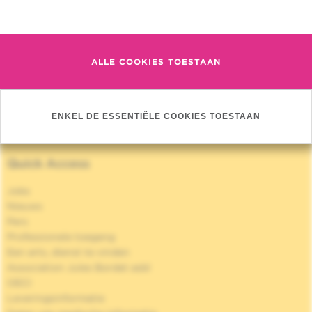
Meer informatie
ASSOCIATION JULES BORDET
ALLE COOKIES TOESTAAN
ENKEL DE ESSENTIËLE COOKIES TOESTAAN
Quick Access
Jobs
Nieuws
Pers
Professionele toegang
Een arts, dienst te vinden
Association Jules Bordet asbl
OECI
Leveringsinformatie