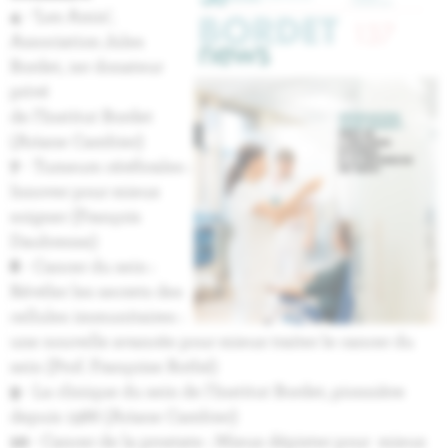
4
- ‘Les Amis’,
Association Jules
Bordet, 1er donateur
privé
de l’Institut Bordet
(Ariane Cambier)
7
- Tumeurs cérébrales :
Innover pour mieux
soigner (François
Daubresse)
8
- Cancer du sein :
Révéler les secrets des
cellules immunitaires :
une nouvelle avancée pour mieux traiter le cancer du
sein (Prof. Françoise Rothé)
9
- La clinique du sein de l'Institut Bordet, pionnière
depuis 1986 (Ariane Cambier)
10
- Cancer de la prostate : Mieux dépister pour mieux