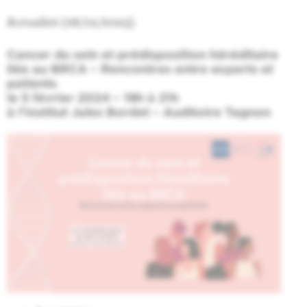
Actualité (08/12/2023)
Cancer du sein et prédisposition héréditaire
liée au BRCA – Rencontres entre experts et
patients
le
5 février 2024 – 18h à 21h
à l'
Institut Jules Bordet – Auditoire Tagnon