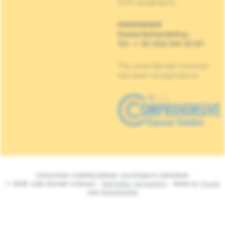
1070 Anderlecht
DRINGENDE
Kankerbehandeling
:
Tel : + 32 (0)2 541 33 87
The Jules Bordet Institute
has been recognised as
Universitair multidisciplinair oncologisch ziekenhuis
© 2026 Jules Bordet Instituut -
Wettelijke Vermelding
- Made by
Spade
and
MakeMeWeb