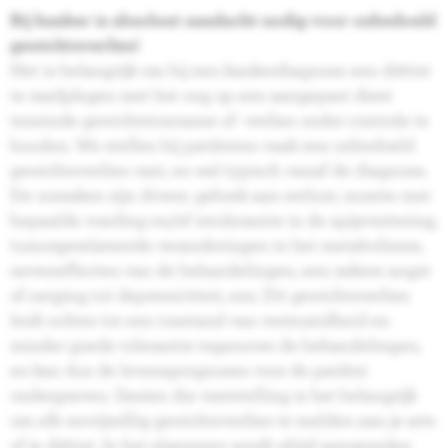
Bij kanker is absoluut aandacht nodig voor onbedoeld
gewichtsverlies!
Het is belangrijk om bij een kankerdiagnose een diëtist
te raadplegen met het oog op een aangepast dieet
teneinde gewichtstoename of -verlies onder controle te
houden. We stellen bij patiënten vaak een onbedoeld
gewichtsverlies vast, en wel typisch vanaf de diagnose.
De oorzaken zijn divers: gebrek aan eetlust, moeite met
bepaalde voeding en/of intolerantie in de spijsvertering,
tumorgerelateerde veranderingen in het metabolisme,
neveneffecten van de behandelingen, een zekere angst
of neiging tot depressiviteit, enz. Dit gewichtsverlies
leidt echter tot een toestand van vermoeidheid en
minder goede tolerantie tegenover de behandelingen,
en kan dus de levensprognoses voor de patiënt
ondergraven. Gezien die vaststelling is het belangrijk
om elk onvrijwillig gewichtsverlies te melden aan je arts
of je diëtist. In het algemeen wordt altijd aangeraden