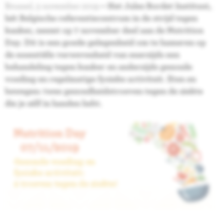
Brussel, 3 november 2019
– Het Jules Bordet Instituut,
hét Belgische referentiecentrum in de strijd tegen
kanker, neemt op 7 november deel aan de Nutrition
Day. Dit is een goede gelegenheid om te hameren op
de essentiële verwevenheid van enerzijds een
behandeling tegen kanker en anderzijds gezonde
voeding en regelmatige fysieke activiteit. Eten en
bewegen: twee gezondheidstroeven tegen de ziekte
die je zélf in handen hebt.