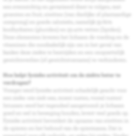
een evenwichtig en gevarieerd dieet te volgen, met
groenten en fruit, eiwitten (van dierlijke of plantaardige
oorsprong) en goede calorieën, namelijk 55-60%
koolhydraten (gluciden) en 35-40% vetten (lipiden).
Deze elementen leveren het lichaam de voeding en de
vitaminen die noodzakelijk zijn om in het geval van
kanker deze ziekte te bestrijden en een onopzettelijk
gewichtsverlies (of gewichtstoename) te verhinderen.
Hoe helpt fysieke activiteit om de ziekte beter te
verdragen?
Vroeger werd fysieke activiteit schadelijk geacht voor
een zieke: wie ziek was, moest rusten, vooral rusten!
Intussen werd het tegendeel aangetoond: je lichaam
goed en wel in beweging houden, levert veel goeds op.
Fysieke activiteit bevordert de opname van eiwitten in
de spieren en het behoud van de spiermassa. Dat is
essentieel voor elk individu, en zeker bij ziekte. Verder