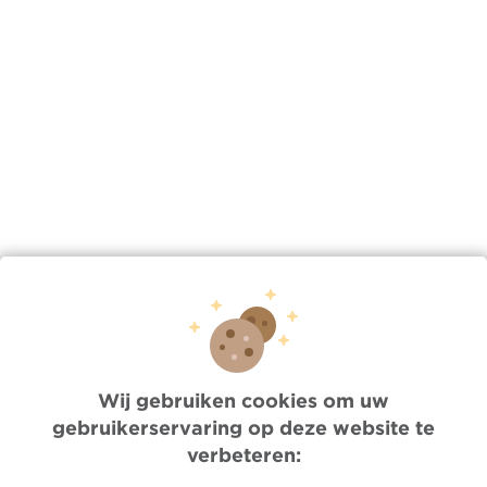
Lien
/index.php/nl/nieuws/ma-03182024-0844/breng-je-
identiteitskaart-mee-naar-het-zi…
Wij gebruiken cookies om uw
gebruikerservaring op deze website te
Quick Access
verbeteren:
Jobs