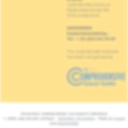
Jules Bordet Instituut
Mijlenmeersstraat 90,
1070 Anderlecht
DRINGENDE
Kankerbehandeling
:
Tel : + 32 (0)2 541 33 87
The Jules Bordet Institute
has been recognised as
Universitair multidisciplinair oncologisch ziekenhuis
© 2026 Jules Bordet Instituut -
Wettelijke Vermelding
- Made by
Spade
and
MakeMeWeb