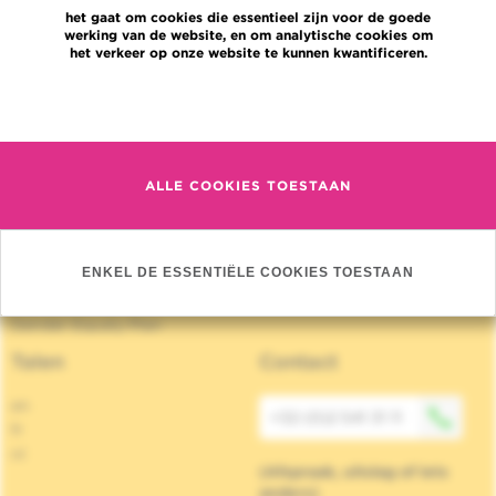
Nieuws
het gaat om cookies die essentieel zijn voor de goede
Pers
werking van de website, en om analytische cookies om
het verkeer op onze website te kunnen kwantificeren.
Professionele toegang
Een arts, dienst te vinden
Meer informatie
Association Jules Bordet asbl
OECI
Leveringsinformatie
Delen van medische informatie
ALLE COOKIES TOESTAAN
Privacybeleid
Transparantie
Cookies beleid
ENKEL DE ESSENTIËLE COOKIES TOESTAAN
Onze sociale media
Brochures
Gender Equaly Plan
Talen
Contact
en
+32 (0)2 541 31 11
fr
nl
(Afspraak, uitslag of iets
anders)