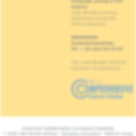
(Afspraak, uitslag of iets
anders)
Jules Bordet Instituut
Mijlenmeersstraat 90,
1070 Anderlecht
DRINGENDE
Kankerbehandeling
:
Tel : + 32 (0)2 541 33 87
The Jules Bordet Institute
has been recognised as
Universitair multidisciplinair oncologisch ziekenhuis
© 2026 Jules Bordet Instituut -
Wettelijke Vermelding
- Made by
Spade