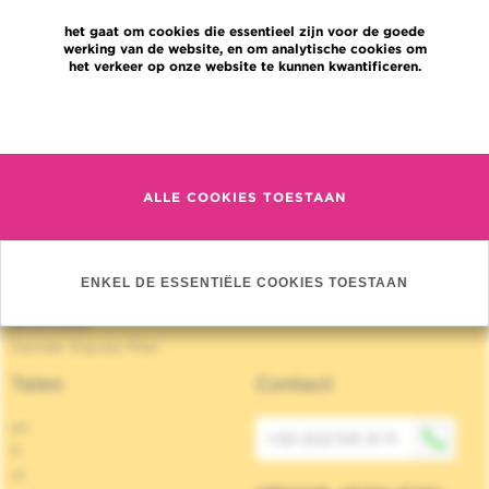
Jobs
het gaat om cookies die essentieel zijn voor de goede
Nieuws
werking van de website, en om analytische cookies om
Pers
het verkeer op onze website te kunnen kwantificeren.
Professionele toegang
Een arts, dienst te vinden
Meer informatie
Association Jules Bordet asbl
OECI
Leveringsinformatie
ALLE COOKIES TOESTAAN
Delen van medische informatie
Privacybeleid
Transparantie
Cookies beleid
ENKEL DE ESSENTIËLE COOKIES TOESTAAN
Onze sociale media
Brochures
Gender Equaly Plan
Talen
Contact
en
+32 (0)2 541 31 11
fr
nl