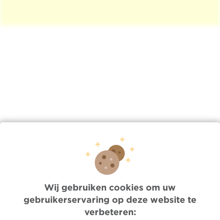
Lien
/index.php/nl/nieuws/wo-06042025-0805/sarcomen-
onder-de-loep-info-getuigenissen…
Wij gebruiken cookies om uw
gebruikerservaring op deze website te
Quick Access
verbeteren: