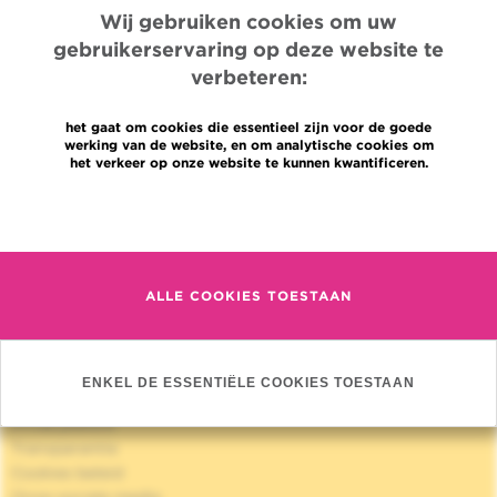
Wij gebruiken cookies om uw
gebruikerservaring op deze website te
verbeteren:
het gaat om cookies die essentieel zijn voor de goede
werking van de website, en om analytische cookies om
Quick Access
het verkeer op onze website te kunnen kwantificeren.
Jobs
Meer informatie
Nieuws
Pers
Professionele toegang
ALLE COOKIES TOESTAAN
Een arts, dienst te vinden
Association Jules Bordet asbl
OECI
Leveringsinformatie
ENKEL DE ESSENTIËLE COOKIES TOESTAAN
Delen van medische informatie
Privacybeleid
Transparantie
Cookies beleid
Onze sociale media