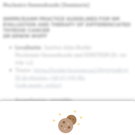
Nucleaire Geneeskunde (Seminarie)
SNMMI/EANM PRACTICE GUIDELINES FOR NM
EVALUATION AND THERAPY OF DIFFERENCIATED
THYROID CANCER
DR ERWIN WOFF
Localisatie
: Institut Jules Bordet
Nucleraire Geneeskunde zaal EINSTEIN (S1 -20-
079 -1.1)
Teams :
https://bordet-be.zoom.us/j/89725028132
ID de réunion : 318 177 358 760
Code secret : nvLtq7
Accreditation : 22025860
Relation
Nucleaire geneeskunde
Onderzoek