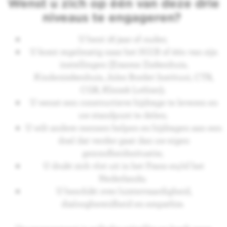
Wenst u zich op één van deze drie
niveaus te engageren?
U bent 18 jaar of ouder;
U komt regelmatig naar het H.U.B of één van zijn
instellingen (Erasme Ziekenhuis,
Kinderziekenhuis, Jules Bordet Instituut, CTR,
CGR, Kliniek Lothier);
U wenst een constructieve bijdrage te leveren en
uw standpunt te delen;
U wilt andere mensen helpen en bijdragen aan een
doel dat verder gaat dan uw eigen
gezondheidssituatie;
U drukt zich vlot uit in het Frans en/of het
Nederlands;
U beschikt over luistervaardigheid,
dialoogbereidheid en empathie.