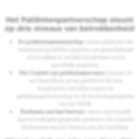
Het Patiëntenpartnerschap steunt
op drie niveaus van betrokkenheid
De patiëntengemeenschap
: omvat patiënten die
toestemming hebben gegeven om geraadpleegd
of betrokken te worden bij adviezen en/of
specifieke projecten.
Het Comité van patiëntenpartners
: bestaat uit
een beperktere groep patiënten die een
brugfunctie vervullen tussen de
patiëntengemeenschap en de beslissingsorganen
van het H.U.B.
Deelname aan het bestuur
: omvat een beperkt
aantal sterk geëngageerde patiënten die actiever
deelnemen aan het bestuur van de instelling.