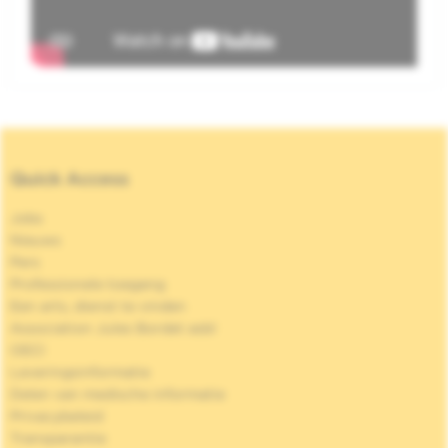
Quick Access
Jobs
Nieuws
Pers
Professionele toegang
Een arts, dienst te vinden
Association Jules Bordet asbl
OECI
Leveringsinformatie
Delen van medische informatie
Privacybeleid
Transparantie