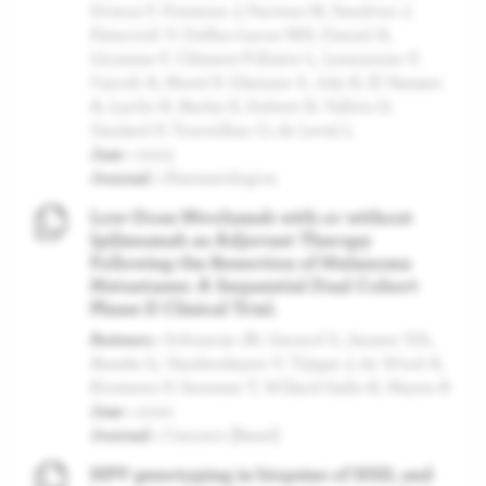
Drieux F, Fontaine J, Parrens M, Sandrini J,
Fataccioli V, Delfau-Larue MH, Daniel A,
Lhomme F, Clément-Filliatre L, Lemonnier F,
Cairoli A, Morel P, Glaisner S, Joly B, El Yamani
A, Laribi K, Bachy E, Siebert R, Vallois D,
Gaulard P, Tournilhac O, de Leval L
Jaar :
2023
Journal :
Haematologica
Low-Dose Nivolumab with or without
Ipilimumab as Adjuvant Therapy
Following the Resection of Melanoma
Metastases: A Sequential Dual Cohort
Phase II Clinical Trial.
Auteurs :
Schwarze JK, Garaud S, Jansen YJL,
Awada G, Vandersleyen V, Tijtgat J, de Wind A,
Kristanto P, Seremet T, Willard-Gallo K, Neyns B
Jaar :
2022
Journal :
Cancers (Basel)
HPV genotyping in biopsies of HSIL and