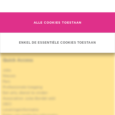
Meuleman N
Meer informatie
Jaar :
2021
Journal :
Belgian J Hematology
ALLE COOKIES TOESTAAN
MEER PUBLICATIES »
ENKEL DE ESSENTIËLE COOKIES TOESTAAN
Quick Access
Jobs
Nieuws
Pers
Professionele toegang
Een arts, dienst te vinden
Association Jules Bordet asbl
OECI
Leveringsinformatie