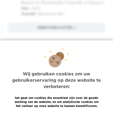
Kapanci B, Shumelinsky F, Somville J, Dijkstra S
Jaar :
2020
Journal :
Anticancer Res
MEER PUBLICATIES »
Quick Access
Jobs
Wij gebruiken cookies om uw
Nieuws
gebruikerservaring op deze website te
Pers
verbeteren:
Professionele toegang
Een arts, dienst te vinden
het gaat om cookies die essentieel zijn voor de goede
Association Jules Bordet asbl
werking van de website, en om analytische cookies om
OECI
het verkeer op onze website te kunnen kwantificeren.
Leveringsinformatie