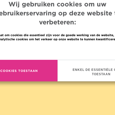
Wij gebruiken cookies om uw
Delen van medische informatie
en
ebruikerservaring op deze website 
rivacybeleid
fr
Transparantie
nl
verbeteren:
ookies beleid
Onze sociale media
aat om cookies die essentieel zijn voor de goede werking van de website,
Brochures
nalytische cookies om het verkeer op onze website te kunnen kwantificere
Gender Equaly Plan
Meer informatie
ENKEL DE ESSENTIËLE 
 COOKIES TOESTAAN
TOESTAAN