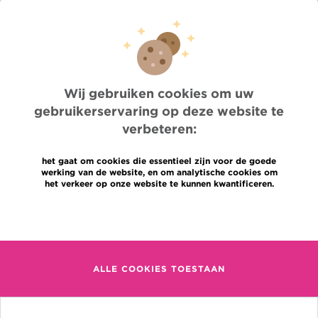
Pers
Professionele toegang
Een arts, dienst te vinden
Association Jules Bordet asbl
OECI
Leveringsinformatie
Wij gebruiken cookies om uw
Delen van medische informatie
gebruikerservaring op deze website te
Privacybeleid
Transparantie
verbeteren:
Cookies beleid
Onze sociale media
het gaat om cookies die essentieel zijn voor de goede
werking van de website, en om analytische cookies om
Brochures
het verkeer op onze website te kunnen kwantificeren.
Gender Equaly Plan
Talen
Contact
Meer informatie
en
+32 (0)2 541 31 11
fr
ALLE COOKIES TOESTAAN
nl
(Afspraak, uitslag of iets
anders)
Jules Bordet Instituut