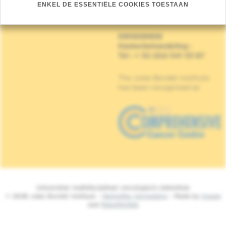
Mijlenmeersstraat 90,
ENKEL DE ESSENTIËLE COOKIES TOESTAAN
1070 Anderlecht
DRINGENDE
Kankerbehandeling
:
Tel : + 32 (0)2 541 33 87
The Jules Bordet Institute
has been recognised as
Universitair multidisciplinair oncologisch ziekenhuis
© 2026 Jules Bordet Instituut -
Wettelijke Vermelding
- Made by
Spade
and
MakeMeWeb