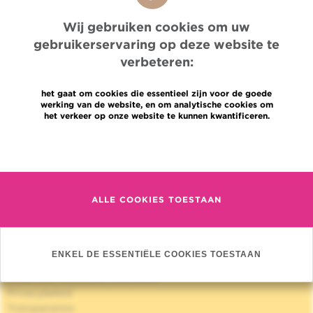
Wij gebruiken cookies om uw
gebruikerservaring op deze website te
verbeteren:
het gaat om cookies die essentieel zijn voor de goede
werking van de website, en om analytische cookies om
het verkeer op onze website te kunnen kwantificeren.
Quick Access
Meer informatie
Jobs
Nieuws
Pers
ALLE COOKIES TOESTAAN
Professionele toegang
Een arts, dienst te vinden
Association Jules Bordet asbl
OECI
ENKEL DE ESSENTIËLE COOKIES TOESTAAN
Leveringsinformatie
Delen van medische informatie
Privacybeleid
Transparantie